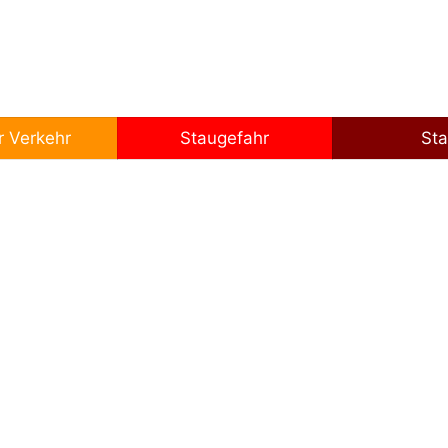
n externe Inhalte
r Verkehr
Staugefahr
St
ck auf "Staukarte
schutzerklärung.
sehen