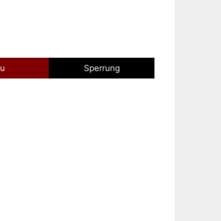
au
Sperrung